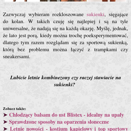
Zazwyczaj wybieram
rozkloszowane
sukienki
, sięgające
do kolan. W takich czuję się najlepiej i są na tyle
uniwersalne, że nadają się na każdą okazję.
Myślę, jednak,
że lato jest porą, kiedy można trochę poeksperymentować,
dlatego tym razem rozglądam się za sportową sukienką,
którą bez problemu można łączyć z trampkami czy
sneakersami.
Lubicie letnie kombinezony czy raczej stawiacie na
sukienki?
Zobacz także:
➤
Chłodzący balsam do ust Blistex - idealny na upały
➤
Sprawdzone sposoby na oparzenia słoneczne
➤
Letnie nowości - kostium kąpielowy i top sportowy