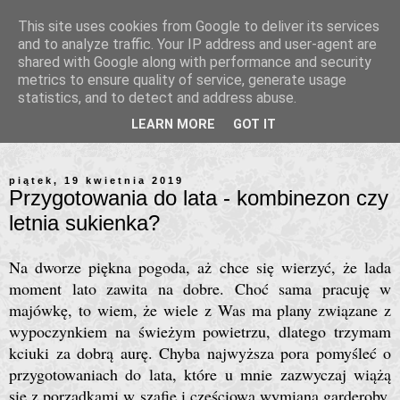
This site uses cookies from Google to deliver its services
and to analyze traffic. Your IP address and user-agent are
shared with Google along with performance and security
metrics to ensure quality of service, generate usage
statistics, and to detect and address abuse.
LEARN MORE
GOT IT
piątek, 19 kwietnia 2019
Przygotowania do lata - kombinezon czy
letnia sukienka?
Na dworze piękna pogoda, aż chce się wierzyć, że lada
moment lato zawita na dobre. Choć sama pracuję w
majówkę, to wiem, że wiele z Was ma plany związane z
wypoczynkiem na świeżym powietrzu, dlatego trzymam
kciuki za dobrą aurę. Chyba najwyższa pora pomyśleć o
przygotowaniach do lata, które u mnie zazwyczaj wiążą
się z porządkami w szafie i częściową wymianą garderoby.