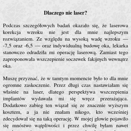
Dlaczego nie laser?
Podczas szczegółowych badań okazało się, że laserowa
korekcja wzroku nie jest dla mnie najlepszym
rozwiązaniem. Ze względu na wysoką wadę wzroku —
-7,5 oraz -6,5 — oraz indywidualną budowę oka, lekarka
stanowczo odradziła mi operację laserową. Zamiast tego
zaproponowała wszczepienie soczewek fakijnych wewnątrz
oka.
Muszę przyznać, że w tamtym momencie było to dla mnie
ogromne zaskoczenie. Przez długi czas nastawiałam się
właśnie na laser, dlatego perspektywa wszczepienia
implantów wydawała mi się wręcz przerażająca.
Dodatkowo zabieg ten wiązał się ze znacznie wyższym
kosztem, a ja nie znałam nikogo, kto wcześniej
zdecydował się na taką operację. W mojej głowie pojawiło
się mnóstwo wątpliwości i przez chwilę byłam nawet