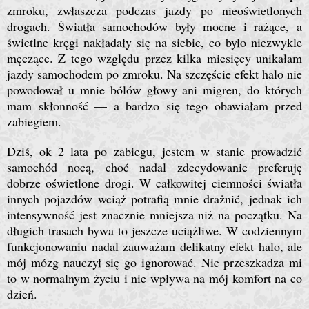
zmroku, zwłaszcza podczas jazdy po nieoświetlonych
drogach. Światła samochodów były mocne i rażące, a
świetlne kręgi nakładały się na siebie, co było niezwykle
męczące. Z tego względu przez kilka miesięcy unikałam
jazdy samochodem po zmroku. Na szczęście efekt halo nie
powodował u mnie bólów głowy ani migren, do których
mam skłonność — a bardzo się tego obawiałam przed
zabiegiem.
Dziś, ok 2 lata po zabiegu, jestem w stanie prowadzić
samochód nocą, choć nadal zdecydowanie preferuję
dobrze oświetlone drogi. W całkowitej ciemności światła
innych pojazdów wciąż potrafią mnie drażnić, jednak ich
intensywność jest znacznie mniejsza niż na początku. Na
długich trasach bywa to jeszcze uciążliwe. W codziennym
funkcjonowaniu nadal zauważam delikatny efekt halo, ale
mój mózg nauczył się go ignorować. Nie przeszkadza mi
to w normalnym życiu i nie wpływa na mój komfort na co
dzień.