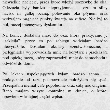
niewielkie nacięcie, przez które włożył soczewkę do oka.
Odczucia były bardzo nieprzyjemne — czułam silny
nacisk na gałkę oczną, polewanie oka płynem oraz
widziałam migające punkty światła na suficie. Nie był to
ból, raczej intensywny dyskomfort.
Na koniec dostałam maść do oka, która praktycznie je
„zakleiła”, przez co po zabiegu widziałam bardzo
niewyraźnie. Dostałam okulary przeciwsłoneczne, a
pielęgniarka wyprowadziła mnie na korytarz i przekazała
pod opiekę męża, który zaprowadził mnie do samochodu i
odwiózł do domu.
Po lekach uspokajających byłam bardzo senna —
praktycznie od razu po powrocie położyłam się spać.
Przespałam niemal całe popołudnie oraz całą noc ciągiem.
Rano miałam wizytę kontrolną w klinice, o której
opowiem w kolejnej części wpisu.