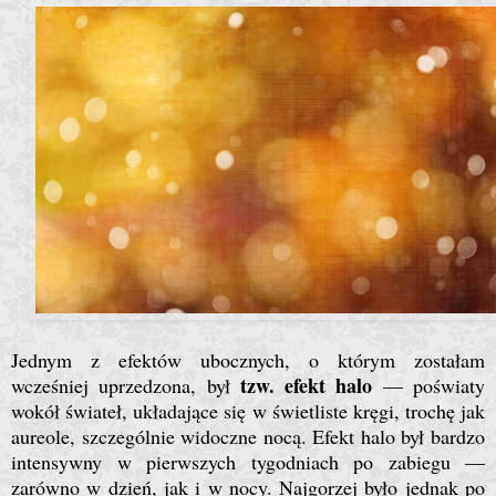
Jednym z efektów ubocznych, o którym zostałam
tzw. efekt halo
wcześniej uprzedzona, był
— poświaty
wokół świateł, układające się w świetliste kręgi, trochę jak
aureole, szczególnie widoczne nocą. Efekt halo był bardzo
intensywny w pierwszych tygodniach po zabiegu —
zarówno w dzień, jak i w nocy. Najgorzej było jednak po