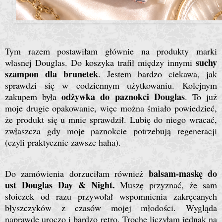
Tym razem postawiłam głównie na produkty marki
suchy
własnej Douglas. Do koszyka trafił między innymi
szampon dla brunetek
. Jestem bardzo ciekawa, jak
sprawdzi się w codziennym użytkowaniu.
Kolejnym
odżywka do paznokci Douglas
zakupem była
. To już
moje drugie opakowanie, więc można śmiało powiedzieć,
że produkt się u mnie sprawdził. Lubię do niego wracać,
zwłaszcza gdy moje paznokcie potrzebują regeneracji
(czyli praktycznie zawsze haha).
balsam-maskę do
Do zamówienia dorzuciłam również
ust Douglas Day & Night.
Muszę przyznać, że sam
słoiczek od razu przywołał wspomnienia zakręcanych
błyszczyków z czasów mojej młodości. Wygląda
naprawdę uroczo i bardzo retro. Trochę liczyłam jednak na