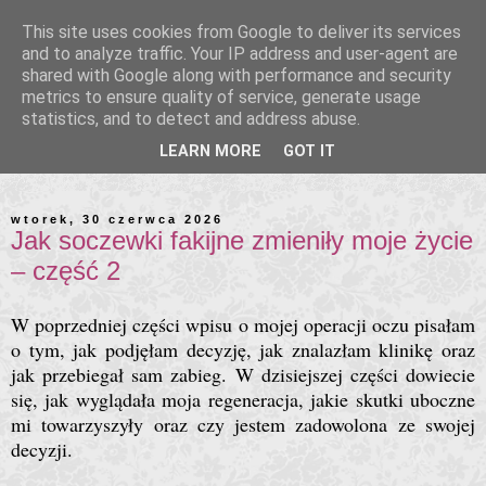
This site uses cookies from Google to deliver its services
and to analyze traffic. Your IP address and user-agent are
shared with Google along with performance and security
metrics to ensure quality of service, generate usage
statistics, and to detect and address abuse.
LEARN MORE
GOT IT
wtorek, 30 czerwca 2026
Jak soczewki fakijne zmieniły moje życie
– część 2
W poprzedniej części wpisu o mojej operacji oczu pisałam
o tym, jak podjęłam decyzję, jak znalazłam klinikę oraz
jak przebiegał sam zabieg. W dzisiejszej części dowiecie
się, jak wyglądała moja regeneracja, jakie skutki uboczne
mi towarzyszyły oraz czy jestem zadowolona ze swojej
decyzji.