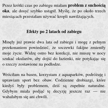
problem z suchością
Przez krótki czas po zabiegu miałam
oka
, ale dosyć szybko ustąpił. Myślę, że po około trzech
miesiącach przestałam używać kropli nawilżających.
Efekty po 2 latach od zabiegu
Minęły już prawie dwa lata od zabiegu i mogę z pełnym
przekonaniem powiedzieć, że soczewki fakijne zmieniły
moje życie. Widzę ostro bez korekcji, nie muszę w nocy
szukać okularów, aby dojść do łazienki, nie potykając się
o rzeczy zostawione na podłodze.
Wróciłam na basen, korzystam z aquaparków, podróżuję i
uprawiam sport bez obaw. Codzienne drobiazgi, które
kiedyś były problemem, dziś są zupełnie naturalne.
Gdybym miała podjąć tę decyzję jeszcze raz — nie
wahałabym się ani chwili.