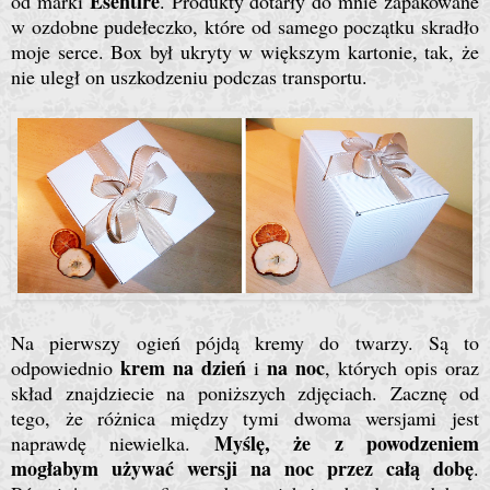
Esentire
od marki
. Produkty dotarły do mnie zapakowane
w ozdobne pudełeczko, które od samego początku skradło
moje serce. Box był ukryty w większym kartonie, tak, że
nie uległ on uszkodzeniu podczas transportu.
Na pierwszy ogień pójdą kremy do twarzy. Są to
krem na dzień
na noc
odpowiednio
i
, których opis oraz
skład znajdziecie na poniższych zdjęciach. Zacznę od
tego, że różnica między tymi dwoma wersjami jest
Myślę, że z powodzeniem
naprawdę niewielka.
mogłabym używać wersji na noc przez całą dobę
.