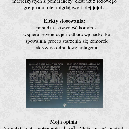
macierzystych z pomarańczy, ekstrakt z różowego
grejpfruta, olej migdałowy i olej jojoba
Efekty stosowania:
– pobudza aktywność komórek
– wspiera regeneracje i odbudowę naskórka
– spowalnia proces starzenia się komórek
– aktywuje odbudowę kolagenu
Moja opinia
1 ml
Ampułki mają pojemność
.
Mają postać
małych,