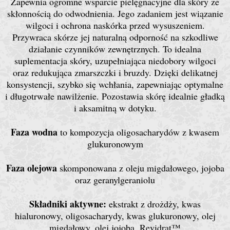
Zapewnia ogromne wsparcie pielęgnacyjne dla skóry ze
skłonnością do odwodnienia. Jego zadaniem jest wiązanie
wilgoci i ochrona naskórka przed wysuszeniem.
Przywraca skórze jej naturalną odporność na szkodliwe
działanie czynników zewnętrznych. To idealna
suplementacja skóry, uzupełniająca niedobory wilgoci
oraz redukująca zmarszczki i bruzdy. Dzięki delikatnej
konsystencji, szybko się wchłania, zapewniając optymalne
i długotrwałe nawilżenie. Pozostawia skórę idealnie gładką
i aksamitną w dotyku.
Faza wodna
to kompozycja oligosacharydów z kwasem
glukuronowym
Faza olejowa
skomponowana z oleju migdałowego, jojoba
oraz geranylgeraniolu
Składniki aktywne:
ekstrakt z drożdży, kwas
hialuronowy, oligosacharydy, kwas glukuronowy, olej
migdałowy, olej jojoba, Revidrat™