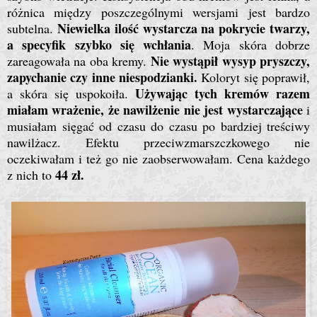
różnica między poszczególnymi wersjami jest bardzo
Niewielka ilość wystarcza na pokrycie twarzy,
subtelna.
a specyfik szybko się wchłania
. Moja skóra dobrze
Nie wystąpił wysyp pryszczy,
zareagowała na oba kremy.
zapychanie czy inne niespodzianki.
Koloryt się poprawił,
Używając tych kremów razem
a skóra się uspokoiła.
miałam wrażenie, że nawilżenie nie jest wystarczające
i
musiałam sięgać od czasu do czasu po bardziej treściwy
nawilżacz. Efektu przeciwzmarszczkowego nie
oczekiwałam i też go nie zaobserwowałam. Cena każdego
44 zł.
z nich to