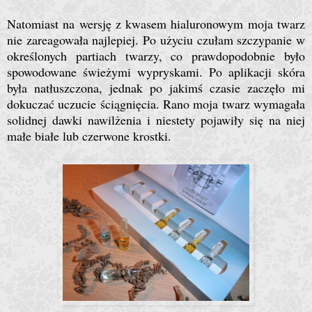
Natomiast na wersję z kwasem hia
l
uronowym moja twarz
nie zareagowała najlepiej. Po użyciu czułam szczypanie w
określonych partiach twarzy, co prawdopodobnie było
spowodowane świeżymi wypryskami. Po aplikacji skóra
była natłuszczona, jednak po jakimś czasie zaczęło mi
dokuczać uczucie ściągnięcia. Rano moja twarz wymagała
solidnej dawki nawilżenia i niestety
pojawiły
się
na niej
małe białe lub czerwone krostki.