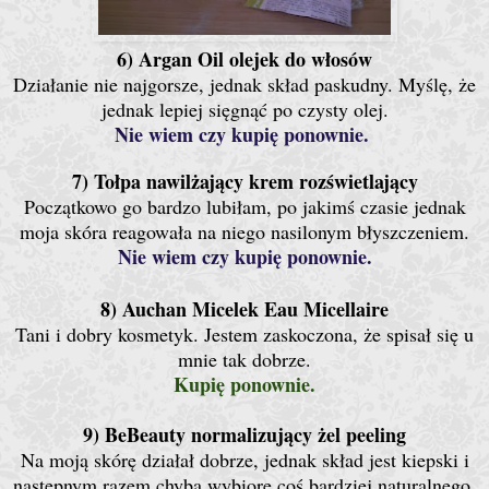
6) Argan Oil olejek do włosów
Działanie nie najgorsze, jednak skład paskudny. Myślę, że
jednak lepiej sięgnąć po czysty olej.
Nie wiem czy kupię ponownie.
7) Tołpa nawilżający krem rozświetlający
Początkowo go bardzo lubiłam, po jakimś czasie jednak
moja skóra reagowała na niego nasilonym błyszczeniem.
Nie wiem czy kupię ponownie.
8) Auchan Micelek Eau Micellaire
Tani i dobry kosmetyk. Jestem zaskoczona, że spisał się u
mnie tak dobrze.
Kupię ponownie.
9) BeBeauty normalizujący żel peeling
Na moją skórę działał dobrze, jednak skład jest kiepski i
następnym razem chyba wybiorę coś bardziej naturalnego.