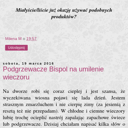
Miałyście/liście już okazję używać podobnych
produktów?
Milena M
o
19:57
Udostępnij
sobota, 19 marca 2016
Podgrzewacze Bispol na umilenie
wieczoru
Na dworze robi się coraz cieplej i jest szansa, że
wyczekiwana wiosna pojawi się lada dzień. Jestem
strasznym zmarzluchem i nie cierpię zimy (za jesienią z
resztą też nie przepadam). W chłodne i ciemne wieczory
lubię trochę ocieplić nastrój zapalając zapachowe świece
lub podgrzewacze. Dzisiaj chciałam napisać kilka słów o