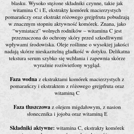
blasku. Wysoko stężone składniki czynne, takie jak
witamina C i E, ekstrakty komórek macierzystych
pomarańczy oraz ekstrakt różowego grejpfruta pobudzają
w znacznym stopniu aktywność komórek. Znana, jako
“wymiatacz” wolnych rodników – witamina C jest
przeznaczona do ochrony skóry przed szkodliwymi
wpływami środowiska. Oleje roślinne o wysokiej jakości
nadają skórze nieskazitelną gładkość w dotyku. Delikatna
tekstura serum szybko się wchłania i zapewnia skórze
wyraźnie rozświetlony wygląd.
Faza wodna
z ekstraktami komórek macierzystych z
pomarańczy i ekstraktem z różowego grejpfruta oraz
witaminą C
Faza tłuszczowa
z olejem migdałowym, z nasion
słonecznika i jojoba oraz witaminą E
Składniki aktywne:
witamina C, ekstrakty komórek