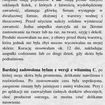
szklanych fiol
ek
, z których z łatwością wydobędziemy
zawartość, ułamując główkę. Serum występuje w
dwufazowej formie, złożonej z warstwy wodnej i
tłuszczowej. Przed użyciem należy solidnie wymieszać
zawartość. Jedna ampułka starczyła mi na 2krotne
zastosowanie na twarz lub na raz, na twarz, szyję i dekolt.
Produkt stosowałam na noc, z obawy przed tłustą warstwą,
która jednak nie była zbyt mocno wyczuwalna na mojej
skórze. Kurację stosowałam ok. 12 dni, nakładając
ampułki codziennie lub co drugi dzień, gdy skóra była
podrażniona.
Bardziej zadowolona byłam z wersji z witaminą C
, po
której moja skóra była promienna, delikatnie nawilżona i
rozświetlona. Po zastosowaniu cera była uspokojona,
zaognione zmiany były jaśniejsze i mniej widoczne. Przy i
po aplikacji nie zauważyłam żadnych skutków ubocznych,
choć producent ostrzega, że można czuć delikatne
mrowienie.