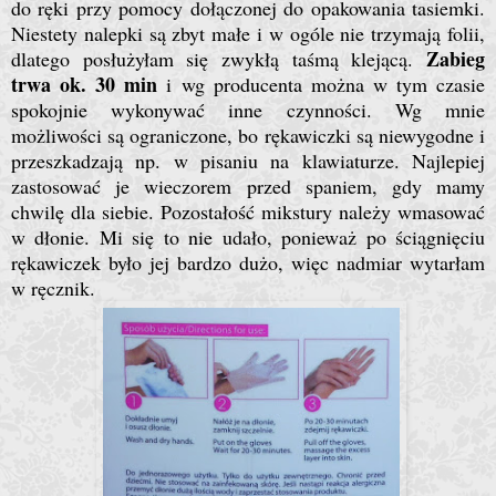
do ręki przy pomocy dołączonej do opakowania tasiemki.
Niestety nalepki są zbyt małe i w ogóle nie trzymają folii,
Zabieg
dlatego posłużyłam się zwykłą taśmą klejącą.
trwa ok. 30 min
i wg producenta można w tym czasie
spokojnie wykonywać inne czynności. Wg mnie
możliwości są ograniczone, bo rękawiczki są niewygodne i
przeszkadzają np. w pisaniu na klawiaturze. Najlepiej
zastosować je wieczorem przed spaniem, gdy mamy
chwilę dla siebie. Pozostałość mikstury należy wmasować
w dłonie. Mi się to nie udało, ponieważ po ściągnięciu
rękawiczek było jej bardzo dużo, więc nadmiar wytarłam
w ręcznik.