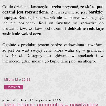
skóra pod
Co do działania kosmetyku trzeba przyznać, że
oczami jest rozświetlona
bardziej
. Zauważyłam, że jest
napięta
. Redukcji zmarszczek nie zaobserwowałam, gdyż
ich nie posiadam. Roll on świetnie się sprawdza do
delikatnie redukuje
usuwania tzw. worków pod oczami i
zasinienie wokół oczu
.
Ogólnie z produktu jestem bardzo zadowolona i uważam,
że jest on wart swojej ceny, która waha się w granicach
ok. 40 zł
. Dostępny jest głównie w aptekach i w
internecie, gdzie można go kupić taniej np. na allegro.
Milena M
o
10:33
Udostępnij
poniedziałek, 19 stycznia 2015
Tołpa botanic amarantus – nawilżający