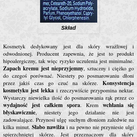
Skład
Kosmetyk dedykowany jest dla skóry wrażliwej i
odwodnionej. Producent zapewnia, że jest to produkt
hipoalergiczny, tak więc ryzyko uczulenia jest minimalne.
Zapach kremu jest nieprzyjemny
, sztuczny i ciężko go
do czegoś porównać. Niestety po posmarowaniu dłoni
Konsystencja
przez jakiś czas go czuć na skórze.
kosmetyku jest lekka
i rzeczywiście przypomina nektar.
Wystarczy niewielka ilość do posmarowania rąk przez co
wydajność jest całkiem spora
wchłania się
. Krem
błyskawicznie
, niestety jego działanie nie jest
zadowalające. Przynosi ulgę suchym dłoniom zaledwie na
Słabo nawilża
kilka minut.
i na pewno nie przyniesie ulgi
spierzchniętej skórze. Jest przeznaczony dla skóry