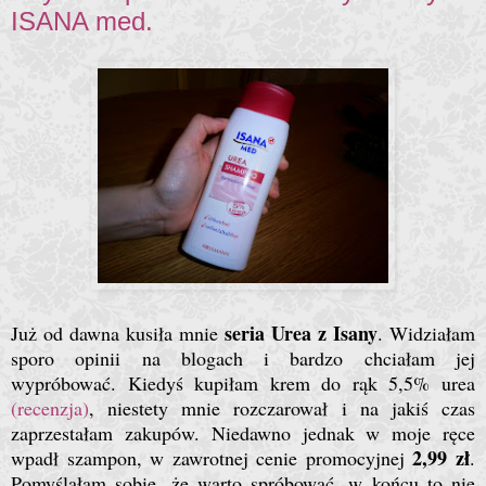
ISANA med.
seria Urea z Isany
Już od dawna kusiła mnie
. Widziałam
sporo opinii na blogach i bardzo chciałam jej
wypróbować. Kiedyś kupiłam krem do rąk 5,5% urea
(recenzja)
, niestety mnie rozczarował i na jakiś czas
zaprzestałam zakupów. Niedawno jednak w moje ręce
2,99 zł
wpadł szampon, w zawrotnej cenie promocyjnej
.
Pomyślałam sobie, że warto spróbować, w końcu to nie