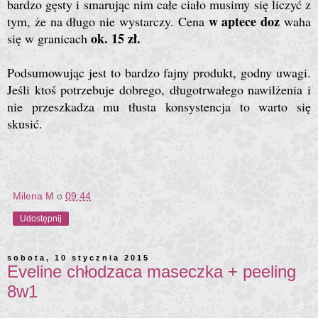
bardzo gęsty i smarując nim całe ciało musimy się liczyć z
w aptece doz
tym, że na długo nie wystarczy. Cena
waha
ok. 15 zł.
się w granicach
Podsumowując jest to bardzo fajny produkt, godny uwagi.
Jeśli ktoś potrzebuje dobrego, długotrwałego nawilżenia i
nie przeszkadza mu tłusta konsystencja to warto się
skusić.
Milena M
o
09:44
Udostępnij
sobota, 10 stycznia 2015
Eveline chłodzaca maseczka + peeling
8w1