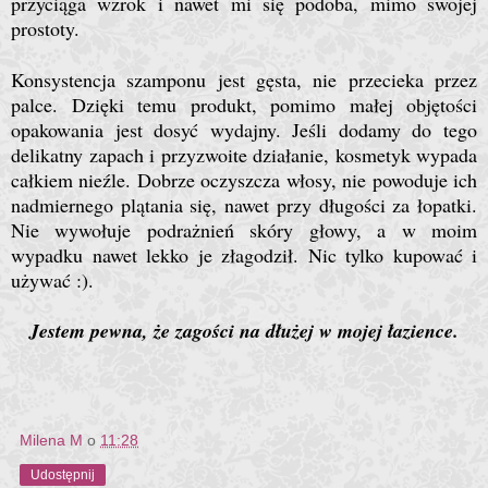
przyciąga wzrok i nawet mi się podoba, mimo swojej
prostoty.
Konsystencja szamponu jest gęsta, nie przecieka przez
palce. Dzięki temu produkt, pomimo małej objętości
opakowania jest dosyć wydajny. Jeśli dodamy do tego
delikatny zapach i przyzwoite działanie, kosmetyk wypada
całkiem nieźle. Dobrze oczyszcza włosy, nie powoduje ich
nadmiernego plątania się, nawet przy długości za łopatki.
Nie wywołuje podrażnień skóry głowy, a w moim
wypadku nawet lekko je złagodził. Nic tylko kupować i
używać :).
Jestem pewna, że zagości na dłużej w mojej łazience.
Milena M
o
11:28
Udostępnij