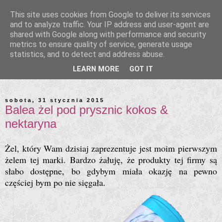
This site uses cookies from Google to deliver its services
and to analyze traffic. Your IP address and user-agent are
shared with Google along with performance and security
metrics to ensure quality of service, generate usage
statistics, and to detect and address abuse.
LEARN MORE
GOT IT
sobota, 31 stycznia 2015
Balea żel pod prysznic kokos &
nektaryna
Żel, który Wam dzisiaj zaprezentuje jest moim pierwszym
żelem tej marki. Bardzo żałuję, że produkty tej firmy są
słabo dostępne, bo gdybym miała okazję na pewno
częściej bym po nie sięgała.