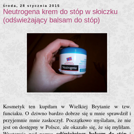
środa, 28 stycznia 2015
Neutrogena krem do stóp w słoiczku
(odświeżający balsam do stóp)
Kosmetyk ten kupiłam w Wielkiej Brytanie w tzw.
funciaku. O dziwno bardzo dobrze się u mnie sprawdził i
przyjemnie mnie zaskoczył. Początkowo myślałam, że nie
jest on dostępny w Polsce, ale okazało się, że się myliłam.
odświeżający balsam do stóp
Występuje pod nazwą
i