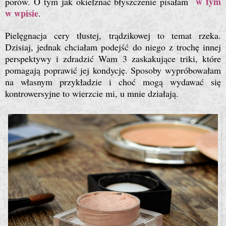
w tym
porów. O tym jak okiełznać błyszczenie pisałam
w wpisie
.
Pielęgnacja cery tłustej, trądzikowej to temat rzeka.
Dzisiaj, jednak chciałam podejść do niego z trochę innej
perspektywy i zdradzić Wam 3 zaskakujące triki, które
pomagają poprawić jej kondycję. Sposoby wypróbowałam
na własnym przykładzie i choć mogą wydawać się
kontrowersyjne to wierzcie mi, u mnie działają.