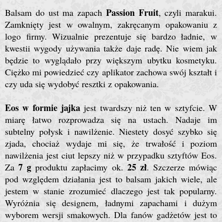
Passion Fruit
Balsam do ust ma zapach
, czyli marakui.
Zamknięty jest w owalnym, zakręcanym opakowaniu z
logo firmy. Wizualnie prezentuje się bardzo ładnie, w
kwestii wygody używania także daje radę. Nie wiem jak
będzie to wyglądało przy większym ubytku kosmetyku.
Ciężko mi powiedzieć czy aplikator zachowa swój kształt i
czy uda się wydobyć resztki z opakowania.
Eos w formie jajka
jest twardszy niż ten w sztyfcie. W
miarę łatwo rozprowadza się na ustach. Nadaje im
subtelny połysk i nawilżenie. Niestety dosyć szybko się
zjada, chociaż wydaje mi się, że trwałość i poziom
nawilżenia jest ciut lepszy niż w przypadku sztyftów Eos.
7 g
25 zł
Za
produktu zapłacimy ok.
. Szczerze mówiąc
pod względem działania jest to balsam jakich wiele, ale
jestem w stanie zrozumieć dlaczego jest tak popularny.
Wyróżnia się designem, ładnymi zapachami i dużym
wyborem wersji smakowych. Dla fanów gadżetów jest to