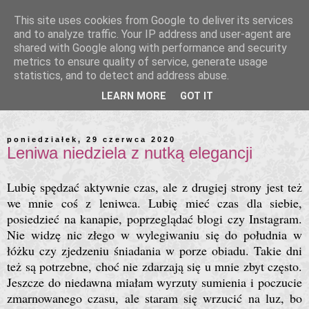
This site uses cookies from Google to deliver its services
and to analyze traffic. Your IP address and user-agent are
shared with Google along with performance and security
metrics to ensure quality of service, generate usage
statistics, and to detect and address abuse.
LEARN MORE
GOT IT
poniedziałek, 29 czerwca 2020
Leniwa niedziela z nutką elegancji
Lubię spędzać aktywnie czas, ale z drugiej strony jest też
we mnie coś z leniwca. Lubię mieć czas dla siebie,
posiedzieć na kanapie, poprzeglądać blogi czy Instagram.
Nie widzę nic złego w wylegiwaniu się do południa w
łóżku czy zjedzeniu śniadania w porze obiadu. Takie dni
też są potrzebne, choć nie zdarzają się u mnie zbyt często.
Jeszcze do niedawna miałam wyrzuty sumienia i poczucie
zmarnowanego czasu, ale staram się wrzucić na luz, bo