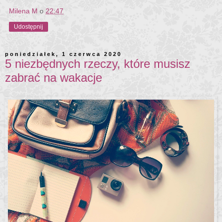
Milena M
o
22:47
Udostępnij
poniedziałek, 1 czerwca 2020
5 niezbędnych rzeczy, które musisz
zabrać na wakacje