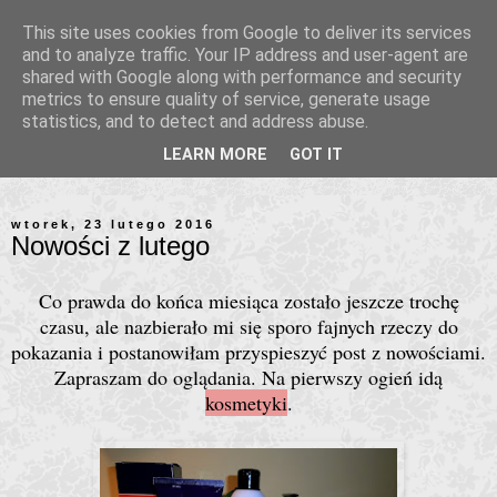
This site uses cookies from Google to deliver its services
and to analyze traffic. Your IP address and user-agent are
shared with Google along with performance and security
metrics to ensure quality of service, generate usage
statistics, and to detect and address abuse.
LEARN MORE
GOT IT
wtorek, 23 lutego 2016
Nowości z lutego
Co prawda do końca miesiąca zostało jeszcze trochę
czasu, ale nazbierało mi się sporo fajnych rzeczy do
pokazania i postanowiłam przyspieszyć post z nowościami.
Zapraszam do oglądania. Na pierwszy ogień idą
kosmetyki
.