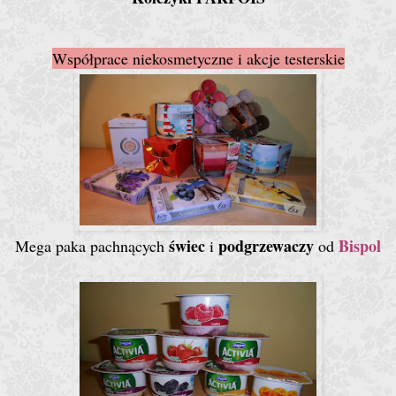
Współprace niekosmetyczne i akcje testerskie
świec
podgrzewaczy
Bispol
Mega paka pachnących
i
od