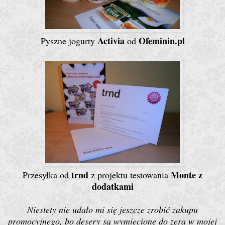
Activia
Ofeminin.pl
Pyszne jogurty
od
trnd
Monte z
Przesyłka od
z projektu testowania
dodatkami
Niestety nie udało mi się jeszcze zrobić zakupu
promocyjnego, bo desery są wymiecione do zera w mojej