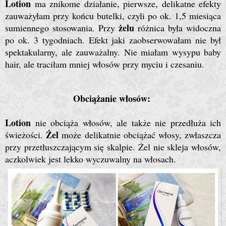
Lotion
ma znikome działanie, pierwsze, delikatne efekty
zauważyłam przy końcu butelki, czyli po ok. 1,5 miesiąca
żelu
sumiennego stosowania. Przy
różnica była widoczna
po ok. 3 tygodniach. Efekt jaki zaobserwowałam nie był
spektakularny, ale zauważalny. Nie miałam wysypu baby
hair, ale traciłam mniej włosów przy myciu i czesaniu.
Obciążanie włosów:
Lotion
nie obciąża włosów, ale także nie przedłuża ich
Żel
świeżości.
może delikatnie obciążać włosy, zwłaszcza
przy przetłuszczającym się skalpie. Żel nie skleja włosów,
aczkolwiek jest lekko wyczuwalny na włosach.