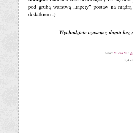
pod grubą warstwą „tapety” postaw na mądrą
dodatkiem :)
Wychodzicie czasem z domu bez ma
Autor:
Milena M
o
20
Etykie