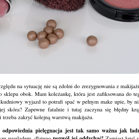
względu na sytuację nie są zdolni do zrezygnowania z makijaż
do sklepu obok. Mam koleżankę, która jest zafiksowana do te
ilkudniowy wyjazd to potrafi spać w pełnym make upie, by ni
jej skóra? Zapewne fatalnie i tutaj zaczyna się błędny krą
i trzeba zakryć kolejną warstwą makijażu.
 odpowiednia pielęgnacja jest tak samo ważna jak ład
pozwól jej oddychać!
rym wyglądem, dlatego
Zamiast kryć s