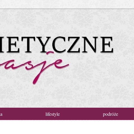
da
lifestyle
podróże