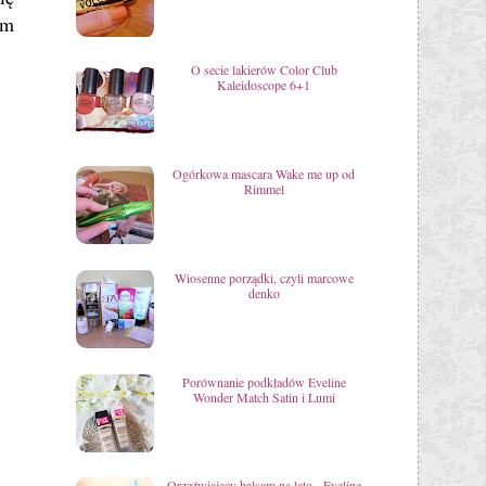
ym
O secie lakierów Color Club
Kaleidoscope 6+1
Ogórkowa mascara Wake me up od
Rimmel
Wiosenne porządki, czyli marcowe
denko
Porównanie podkładów Eveline
Wonder Match Satin i Lumi
Orzeźwiający balsam na lato - Eveline