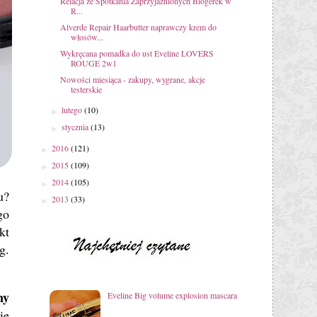
Relacja ze Spotkania Zaprzyjaźnionych Blogerek w
R...
Alverde Repair Haarbutter naprawczy krem do
włosów...
Wykręcana pomadka do ust Eveline LOVERS
ROUGE 2w1
Nowości miesiąca - zakupy, wygrane, akcje
testerskie
lutego
(10)
►
stycznia
(13)
►
2016
(121)
►
2015
(109)
►
2014
(105)
►
u?
2013
(33)
►
go
kt
g.
ny
Eveline Big volume explosion mascara
ię