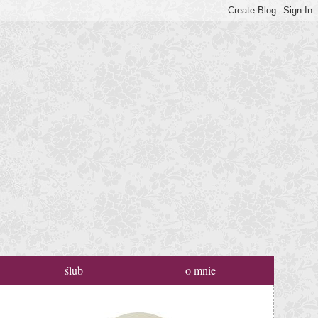
ślub
o mnie