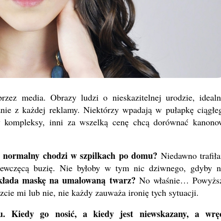
zez media. Obrazy ludzi o nieskazitelnej urodzie, idealn
znie z każdej reklamy. Niektórzy wpadają w pułapkę ciągłe
w kompleksy, inni za wszelką cenę chcą dorównać kanono
o normalny chodzi w szpilkach po domu?
Niedawno trafił
iewczęcą buzię. Nie byłoby w tym nic dziwnego, gdyby n
kłada maskę na umalowaną twarz?
No właśnie… Powyżs
ie mi lub nie, nie każdy zauważa ironię tych sytuacji.
u. Kiedy go nosić, a kiedy jest niewskazany, a wrę