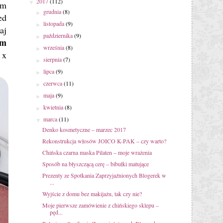
2017
(112)
▼
am
grudnia
(8)
►
ed
listopada
(9)
►
aj
października
(9)
►
em
września
(8)
►
 x
sierpnia
(7)
►
lipca
(9)
►
czerwca
(11)
►
maja
(9)
►
kwietnia
(8)
►
marca
(11)
▼
Denko kosmetyczne – marzec 2017
Rekonstrukcja włosów JOICO K-PAK – czy warto?
Chińska czarna maska Pilaten – moje wrażenia
Sposób na błyszczącą cerę – bibułki matujące
Prezenty ze Spotkania Zaprzyjaźnionych Blogerek w
...
Wyjście z domu bez makijażu, tak czy nie?
Moje pierwsze zamówienie z chińskiego sklepu –
pęd...