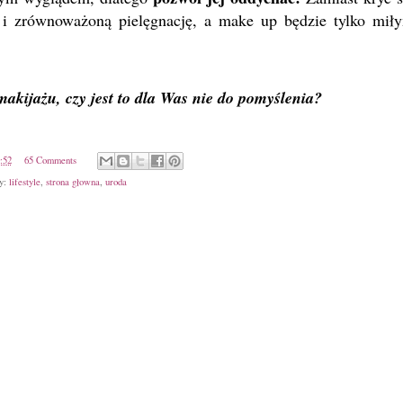
 i zrównoważoną pielęgnację, a make up będzie tylko mił
kijażu, czy jest to dla Was nie do pomyślenia?
:52
65 Comments
ty:
lifestyle
,
strona głowna
,
uroda