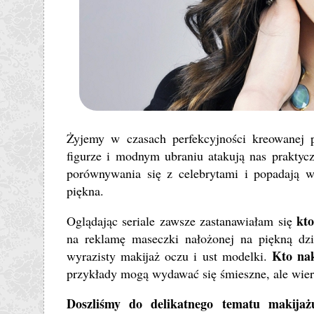
Żyjemy w czasach perfekcyjności kreowanej pr
figurze i modnym ubraniu atakują nas praktyc
porównywania się z celebrytami i popadają 
piękna.
kt
Oglądając seriale zawsze zastanawiałam się
na reklamę maseczki nałożonej na piękną dz
Kto na
wyrazisty makijaż oczu i ust modelki.
przykłady mogą wydawać się śmieszne, ale wierzc
Doszliśmy do delikatnego tematu makijaż