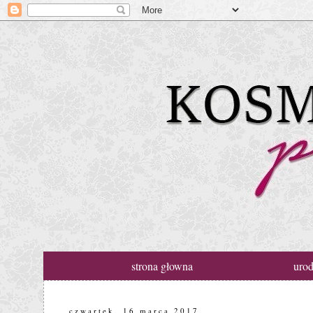
strona głowna
uro
czwartek, 16 marca 2017