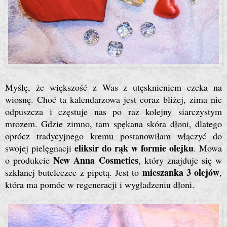
Myślę, że większość z Was z utęsknieniem czeka na
wiosnę. Choć ta kalendarzowa jest coraz bliżej, zima nie
odpuszcza i częstuje nas po raz kolejny siarczystym
mrozem. Gdzie zimno, tam spękana skóra dłoni, dlatego
oprócz tradycyjnego kremu postanowiłam włączyć do
eliksir do rąk w formie olejku
swojej pielęgnacji
. Mowa
New Anna Cosmetics
o produkcie
, który znajduje się w
mieszanka 3 olejów
szklanej buteleczce z pipetą. Jest to
,
która ma pomóc w regeneracji i wygładzeniu dłoni.