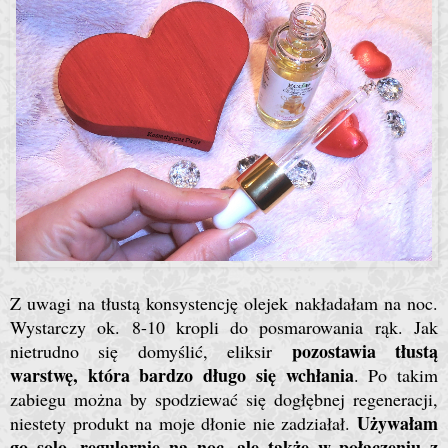
Z uwagi na tłustą konsystencję olejek nakładałam na noc.
Wystarczy ok. 8-10 kropli do posmarowania rąk. Jak
pozostawia tłustą
nietrudno się domyślić, eliksir
warstwę, która bardzo długo się wchłania
. Po takim
zabiegu można by spodziewać się dogłębnej regeneracji,
Używałam
niestety produkt na moje dłonie nie zadziałał.
go solo, regularnie na noc, ale także w połączeniu z