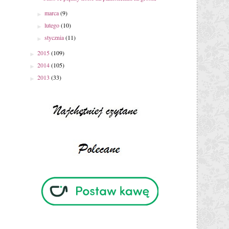
marca
(9)
►
lutego
(10)
►
stycznia
(11)
►
2015
(109)
►
2014
(105)
►
2013
(33)
►