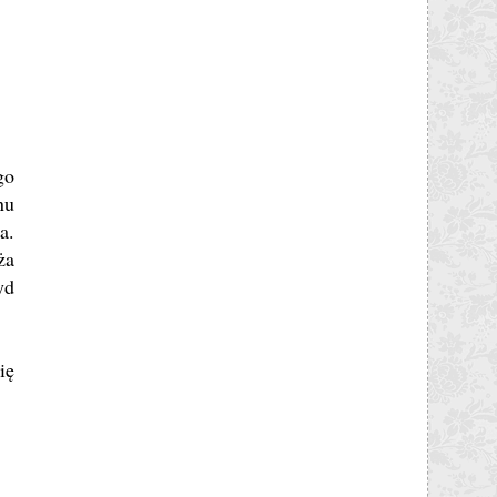
go
nu
a.
ża
yd
ię