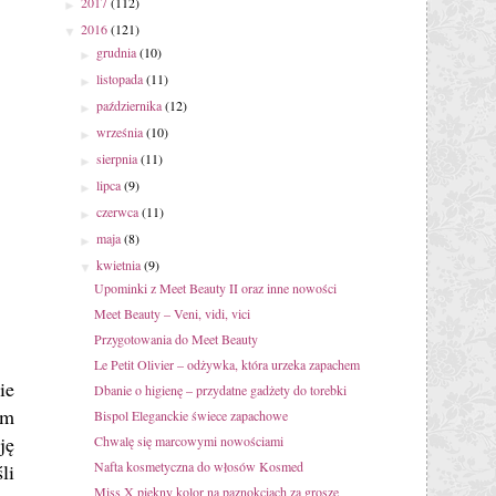
2017
(112)
►
2016
(121)
▼
grudnia
(10)
►
listopada
(11)
►
października
(12)
►
września
(10)
►
sierpnia
(11)
►
lipca
(9)
►
czerwca
(11)
►
maja
(8)
►
kwietnia
(9)
▼
Upominki z Meet Beauty II oraz inne nowości
Meet Beauty – Veni, vidi, vici
Przygotowania do Meet Beauty
Le Petit Olivier – odżywka, która urzeka zapachem
ie
Dbanie o higienę – przydatne gadżety do torebki
ym
Bispol Eleganckie świece zapachowe
ję
Chwalę się marcowymi nowościami
Nafta kosmetyczna do włosów Kosmed
śli
Miss X piękny kolor na paznokciach za grosze