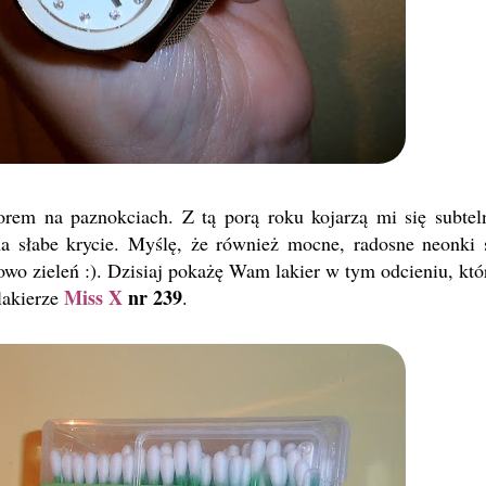
orem na paznokciach. Z tą porą roku kojarzą mi się subtel
na słabe krycie. Myślę, że również mocne, radosne neonki 
owo zieleń :). Dzisiaj pokażę Wam lakier w tym odcieniu, któ
Miss X
nr 239
lakierze
.