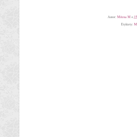
Autor:
Milena M
o
15
Etykiety:
M