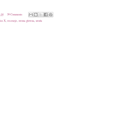
:14
39 Comments
iss X
,
recenzje
,
strona głowna
,
uroda