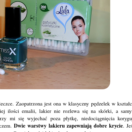
leczce. Zaopatrzona jest ona w klasyczny pędzelek w kształc
j ilości emalii, lakier nie rozlewa się na skórki, a sam
arzy mi się wyjechać poza płytkę, niedociągnięcia korygu
Dwie warstwy lakieru zapewniają dobre krycie
czem.
. Je