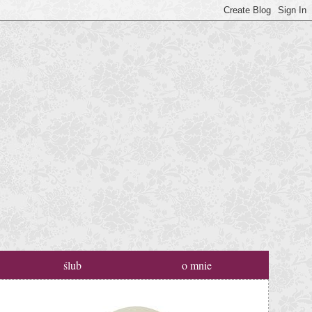
ślub
o mnie