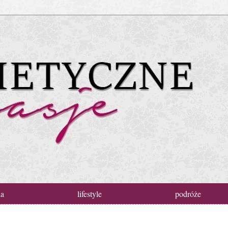
da
lifestyle
podróże