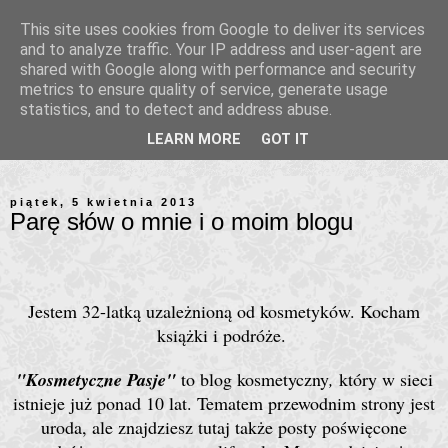
This site uses cookies from Google to deliver its services
and to analyze traffic. Your IP address and user-agent are
shared with Google along with performance and security
metrics to ensure quality of service, generate usage
statistics, and to detect and address abuse.
LEARN MORE
GOT IT
piątek, 5 kwietnia 2013
Parę słów o mnie i o moim blogu
Jestem 32-latką uzależnioną od kosmetyków. Kocham
książki i podróże.
"Kosmetyczne Pasje"
to blog kosmetyczny
,
który w sieci
istnieje już ponad 10 lat. Tematem przewodnim strony jest
uroda, ale znajdziesz tutaj także posty poświęcone