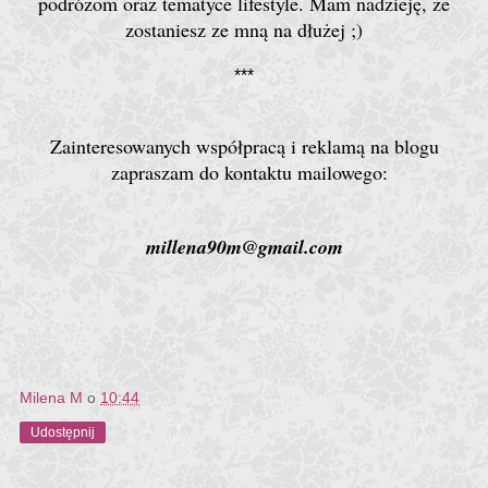
podróżom oraz tematyce lifestyle.
Mam nadzieję, że
zostaniesz ze mną na dłużej ;)
***
Zainteresowanych współpracą i reklamą
na
blogu
zapraszam do kontaktu mailowego:
millena90m@gmail.com
Milena M
o
10:44
Udostępnij