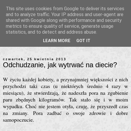
This site uses cookies from Google to deliver its services
and to analyze traffic. Your IP address and user-agent are
shared with Google along with performance and security
metrics to ensure quality of service, generate usage
statistics, and to detect and address abuse.
LEARN MORE
GOT IT
czwartek, 25 kwietnia 2013
Odchudzanie, jak wytrwać na diecie?
W życiu każdej kobiety, a przynajmniej większości z nich
przychodzi taki czas (u niektórych średnio 4 razy w
miesiącu), że stwierdzają, że nadeszła pora na zgubienie
paru zbędnych kilogramów. Tak stało się i w moim
wypadku. Choć nie jestem otyła, czuję, że przyszedł czas
na zmiany. Pora zadbać o swoje zdrowie i dobre
samopoczucie.