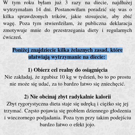
W tym roku byłam już 3 razy na diecie, najdłużej
wytrzymałam 14 dni. Postanowiłam poradzić się was o
kilka sprawdzonych trików, jakie stosujecie, aby zbić
wagę. Poza tym stwierdziłam, że publiczna deklaracja
zmotywuje mnie do przestrzegania diety i regularnych
ćwiczeń.
Poniżej znajdziecie kilka żelaznych zasad, które
ułatwiają wytrzymanie na diecie:
1) Obierz cel realny do osiągnięcia
Nie zakładaj, że zgubisz 10 kg w tydzień, bo to po prostu
nie może się udać, za to bardzo łatwo się zniechęcić.
2) Nie obcinaj zbyt radykalnie kalorii
Zbyt rygorystyczna dieta staje się udręką i ciężko się jej
trzymać. Często pojawia się problem dziennego głodzenia
i wieczornego podjadania. Poza tym przy takim podejściu
bardzo łatwo o efekt jojo.