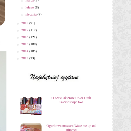
marca
(7)
►
lutego
(8)
►
stycznia
(9)
►
2018
(91)
►
2017
(112)
►
2016
(121)
►
2015
(109)
►
2014
(105)
►
2013
(33)
►
O secie lakierów Color Club
Kaleidoscope 6+1
Ogórkowa mascara Wake me up od
Rimmel