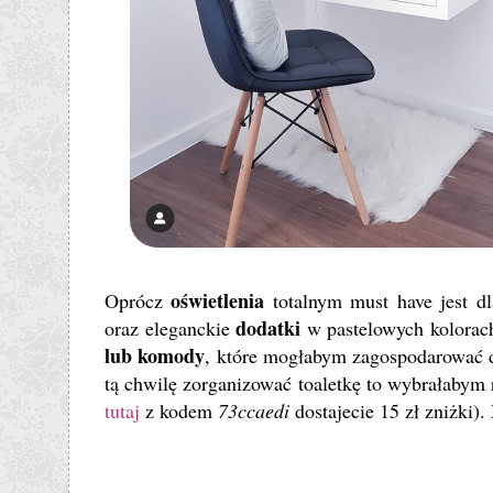
oświetlenia
Oprócz
totalnym must have jest d
dodatki
oraz eleganckie
w pastelowych kolorac
lub komody
, które mogłabym zagospodarować 
tą chwilę zorganizować toaletkę to wybrałabym 
tutaj
z kodem
73ccaedi
dostajecie 15 zł zniżki
).