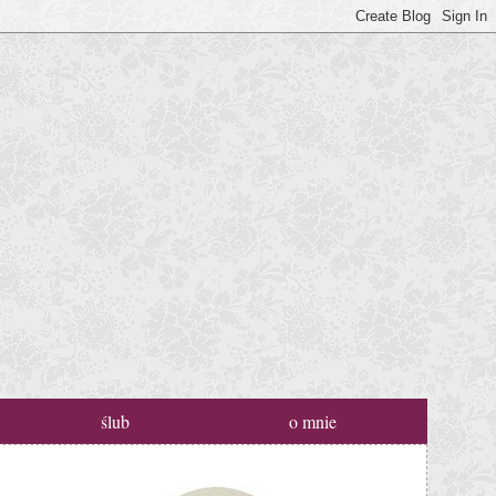
ślub
o mnie