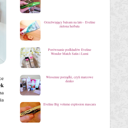
Orzeźwiający balsam na lato - Eveline
zielona herbata
Porównanie podkładów Eveline
Wonder Match Satin i Lumi
Wiosenne porządki, czyli marcowe
ce
denko
ek
na
ia
Eveline Big volume explosion mascara