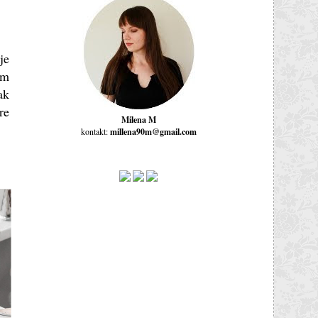
je
ym
ak
re
Milena M
kontakt:
millena90m@gmail.com