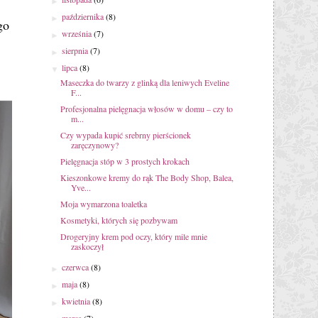
►
października
(8)
►
go
września
(7)
►
sierpnia
(7)
►
lipca
(8)
▼
Maseczka do twarzy z glinką dla leniwych Eveline
F...
Profesjonalna pielęgnacja włosów w domu – czy to
m...
Czy wypada kupić srebrny pierścionek
zaręczynowy?
Pielęgnacja stóp w 3 prostych krokach
Kieszonkowe kremy do rąk The Body Shop, Balea,
Yve...
Moja wymarzona toaletka
Kosmetyki, których się pozbywam
Drogeryjny krem pod oczy, który mile mnie
zaskoczył
czerwca
(8)
►
maja
(8)
►
kwietnia
(8)
►