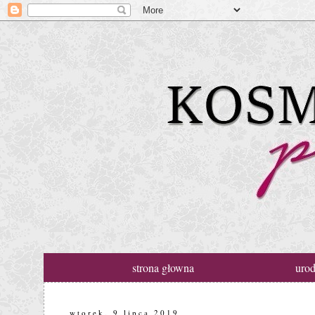
strona głowna
uro
wtorek, 9 lipca 2019