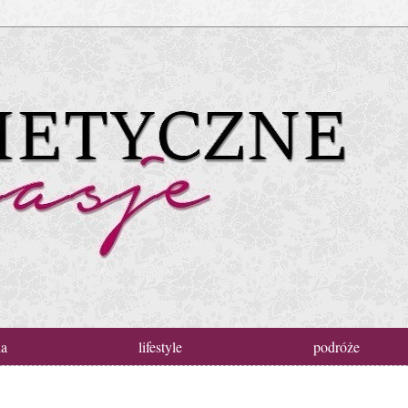
da
lifestyle
podróże