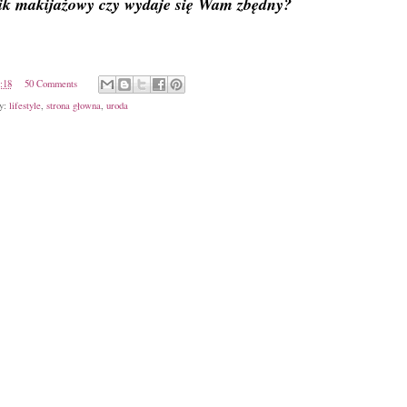
cik makijażowy czy wydaje się Wam zbędny?
:18
50 Comments
ty:
lifestyle
,
strona głowna
,
uroda