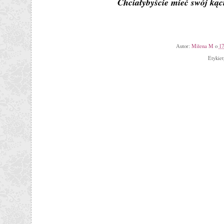
Chciałybyście mieć swój ką
Autor:
Milena M
o
17
Etykie