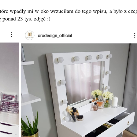
 które wpadły mi w oko wrzuciłam do tego wpisu, a było z cze
ę ponad 23 tys. zdjęć :)