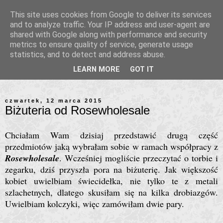
This site uses cookies from Google to deliver its services
and to analyze traffic. Your IP address and user-agent are
shared with Google along with performance and security
metrics to ensure quality of service, generate usage
statistics, and to detect and address abuse.
LEARN MORE
GOT IT
czwartek, 12 marca 2015
Biżuteria od Rosewholesale
Chciałam Wam dzisiaj przedstawić drugą część
przedmiotów jaką wybrałam sobie w ramach współpracy z
Rosewholesale
. Wcześniej mogliście przeczytać o torbie i
zegarku, dziś przyszła pora na biżuterię. Jak większość
kobiet uwielbiam świecidełka, nie tylko te z metali
szlachetnych, dlatego skusiłam się na kilka drobiazgów.
Uwielbiam kolczyki, więc zamówiłam dwie pary.