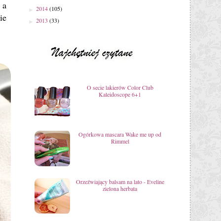
 a
2014
(105)
►
ie
2013
(33)
►
O secie lakierów Color Club
Kaleidoscope 6+1
Ogórkowa mascara Wake me up od
Rimmel
Orzeźwiający balsam na lato - Eveline
zielona herbata