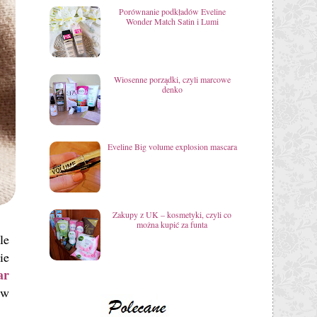
Porównanie podkładów Eveline
Wonder Match Satin i Lumi
Wiosenne porządki, czyli marcowe
denko
Eveline Big volume explosion mascara
Zakupy z UK – kosmetyki, czyli co
można kupić za funta
le
ie
ar
 w