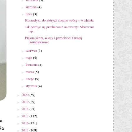
►
sierpnia
(4)
►
lipca
(3)
▼
Kosmetyki, do których chętnie wrócę + wishlista
Jak pozbyć się przebarwień na twarzy? Skuteczne
sp...
Piękna skóra, włosy i paznokcie? Działaj
kompleksowo
czerwca
(3)
►
maja
(5)
►
kwietnia
(4)
►
marca
(5)
►
lutego
(5)
►
stycznia
(4)
►
2020
(59)
►
2019
(89)
►
2018
(91)
►
2017
(112)
►
a.
2016
(121)
►
Na
2015
(109)
►