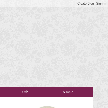
ślub
o mnie