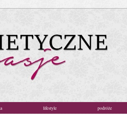
da
lifestyle
podróże