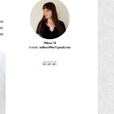
su
re
am
Milena M
kontakt:
millena90m@gmail.com