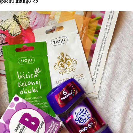
mango <3
apachu