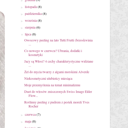
►
listopada
(8)
►
października
(8)
►
września
(8)
►
sierpnia
(6)
►
lipca
(8)
▼
Owocowy peeling na lato Tutti Frutti (brzoskwinia
...
Co nowego w czerwcu? Ubrania, dodatki i
kosmetyki
Jacy są Włosi? 4 cechy charakterystyczne widziane
...
Żel do mycia twarzy z algami morskimi Alverde
Niekosmetyczni ulubieńcy miesiąca
Moje przemyślenia na temat minimalizmu
Duet do włosów zniszczonych Swiss Image Elder
Flow...
Roślinny peeling z pudrem z pestek moreli Yves
Rocher
czerwca
(7)
►
maja
(8)
►