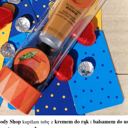
Body Shop
kremem do rąk
balsamem do us
kupiłam tubę z
i