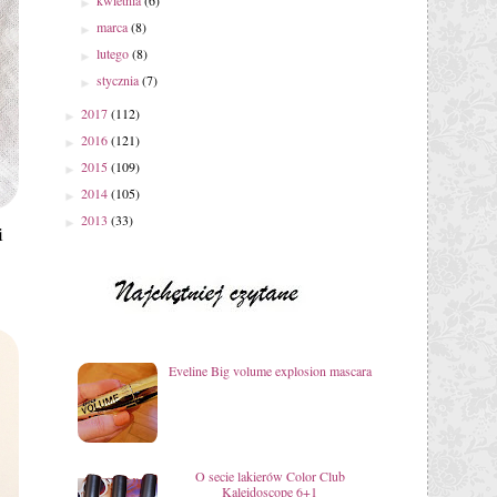
kwietnia
(6)
►
marca
(8)
►
lutego
(8)
►
stycznia
(7)
►
2017
(112)
►
2016
(121)
►
2015
(109)
►
2014
(105)
►
2013
(33)
►
i
Eveline Big volume explosion mascara
O secie lakierów Color Club
Kaleidoscope 6+1