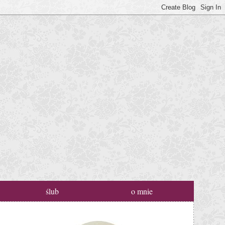
ślub
o mnie