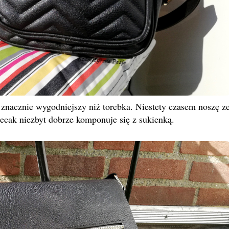
t znacznie wygodniejszy niż torebka. Niestety czasem noszę z
lecak niezbyt dobrze komponuje się z sukienką.