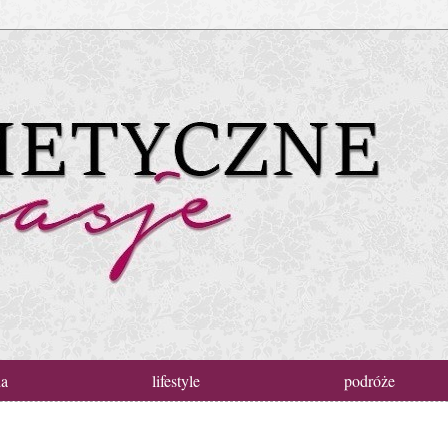
da
lifestyle
podróże