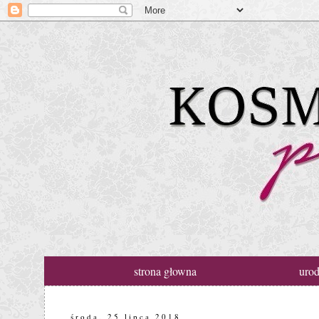
strona głowna
uro
środa, 25 lipca 2018