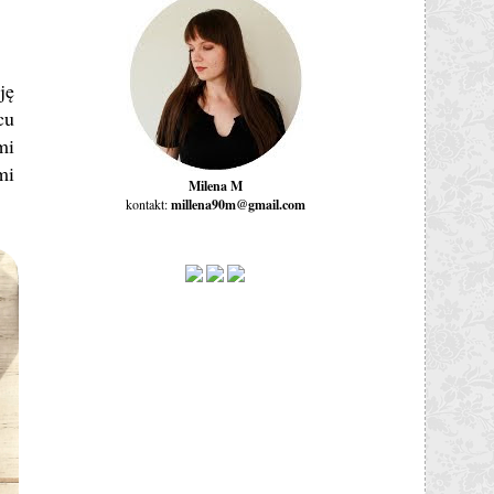
ję
cu
mi
mi
Milena M
kontakt:
millena90m@gmail.com