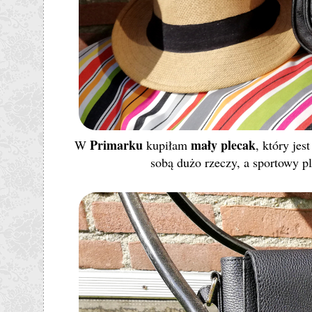
Primarku
mały plecak
W
kupiłam
, który jes
sobą dużo rzeczy, a sportowy p