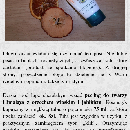
Długo zastanawiałam się czy dodać ten post. Nie lubię
pisać o bublach kosmetycznych, a zwłaszcza tych, które
dostałam (produkt ze spotkania blogerek). Z drugiej
strony, prowadzenie bloga to dzielenie się z Wami
rzetelnymi opiniami, także tymi złymi.
peeling do twarzy
Dzisiaj pod lupę chciałabym wziąć
Himalaya z orzechem włoskim i jabłkiem
. Kosmetyk
75 ml
kupujemy w miękkiej tubie o pojemności
, za która
ok. 8zł
trzeba zapłacić
. Tuba jest wygodna w użytku, z
praktycznym zamknięciem typu „klik”. Otrzymując
produkt, ucieszyłam się, że mogę go wypróbować,