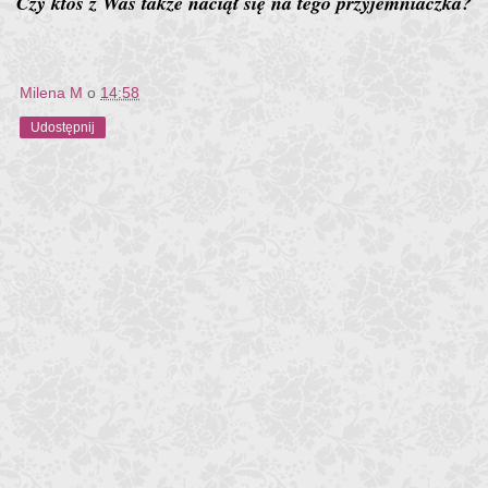
Czy ktoś z Was także naciął się na tego przyjemniaczka?
Milena M
o
14:58
Udostępnij