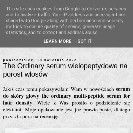
This site uses cookies from Google to deliver its services
and to analyze traffic. Your IP address and user-agent are
shared with Google along with performance and security
metrics to ensure quality of service, generate usage
statistics, and to detect and address abuse.
LEARN MORE
GOT IT
poniedziałek, 18 kwietnia 2022
The Ordinary serum wielopeptydowe na
porost włosów
serum
Jakiś czas temu pokazywałam Wam w nowościach
do skóry głowy the ordinary multi-peptide serum for
hair density
. Wiele z Was prosiło o podzielenie się
efektami. Moje opakowanie jest już prawie puste, dlatego
przyszła pora na recenzję.